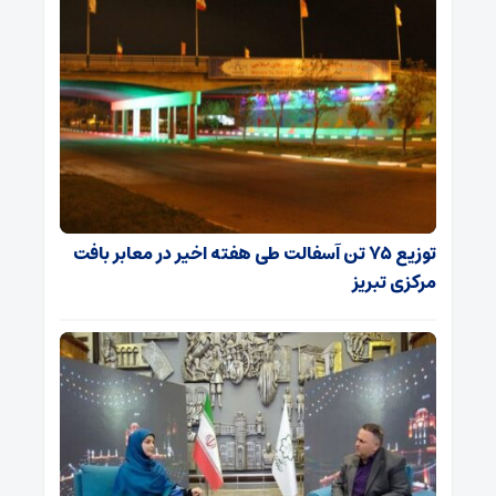
توزیع ۷۵ تن آسفالت طی هفته اخیر در معابر بافت
مرکزی تبریز