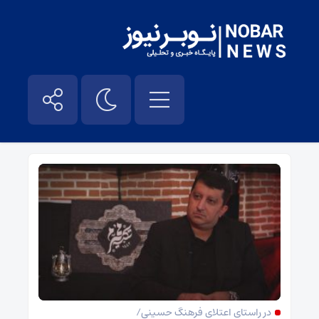
عزاداری محرم – نوبر نیوز
در راستای اعتلای فرهنگ حسینی/