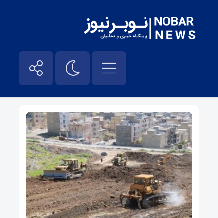
مسعود برزگرجلالی – نوبر نیوز