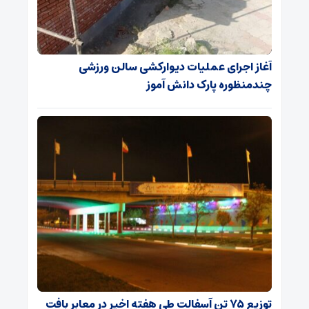
آغاز اجرای عملیات دیوارکشی سالن ورزشی
چندمنظوره پارک دانش آموز
توزیع ۷۵ تن آسفالت طی هفته اخیر در معابر بافت