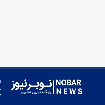
آ
تم
ط