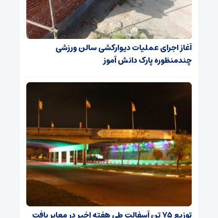
آغاز اجرای عملیات دیوارکشی سالن ورزشی
چندمنظوره پارک دانش آموز
توزیع ۷۵ تن آسفالت طی هفته اخیر در معابر بافت