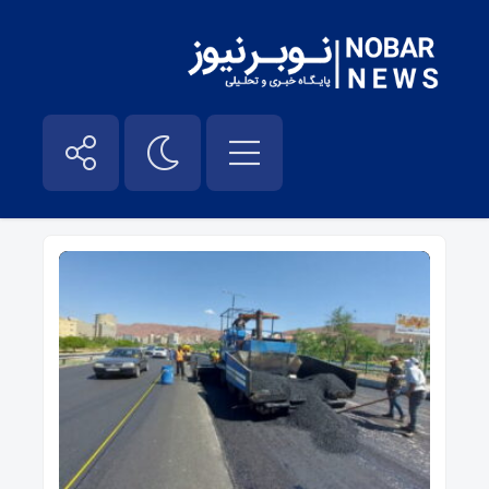
آسفالت – نوبر نیوز