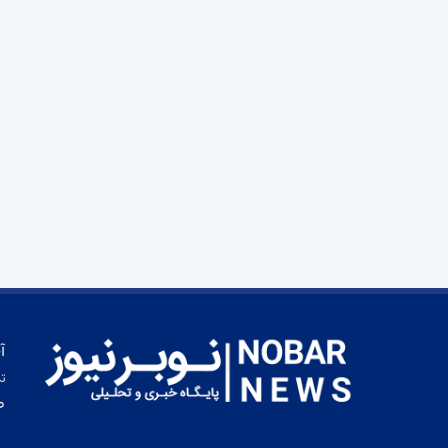
آ
تم
ط