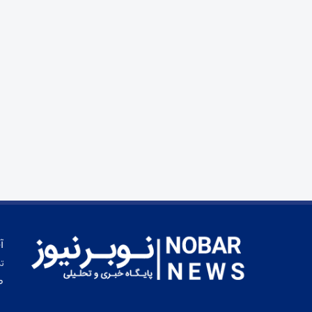
آ
تم
ط