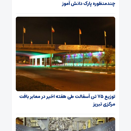
چندمنظوره پارک دانش آموز
توزیع ۷۵ تن آسفالت طی هفته اخیر در معابر بافت
مرکزی تبریز