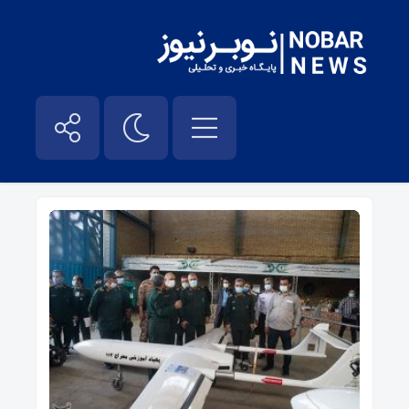
پهباد – نوبر نیوز