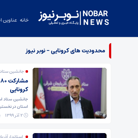
خانه
عناوین اخ
محدودیت های کرونایی – نوبر نیوز
جانشین ستاد ا
م
کرونایی
استان در نخستین
۲ آذر ۱۳۹۹
استاندار آذرب