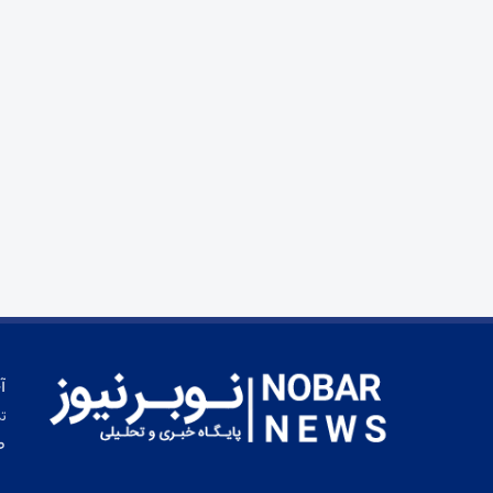
آ
تم
ط