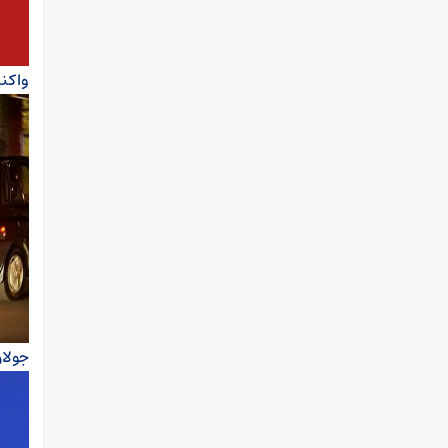
واکن
جولا