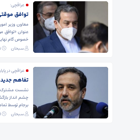
عراقچی:
توافق موقتی 
معاون وزیر امور
عنوان «توافق م
خصوص گام نهایی 
سبحان
۳۱ فروردین ۱۴۰۰
عراقچی در پا
تفاهم جدیدی
چشم انداز بازگش
برجام توسط تمام
سبحان
۲۹ فروردین ۱۴۰۰