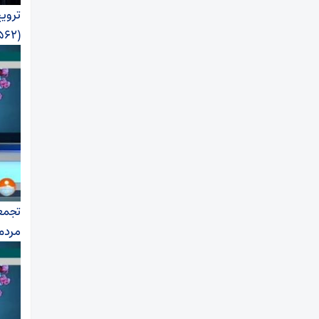
تروی
(۱,۵۶۲)
تجمعا
مردم