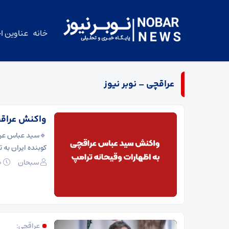
خانه
عناوین اخ
عراقچی – نوبر نیوز
واکنش عراقچ
🔹سید عباس عراق
کوبنده ایران به
سبحان
۱۰ اسفند ۱۴۰۴
عراقچی: