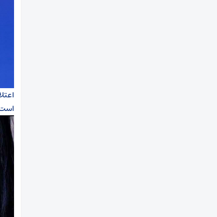
اعتل
است