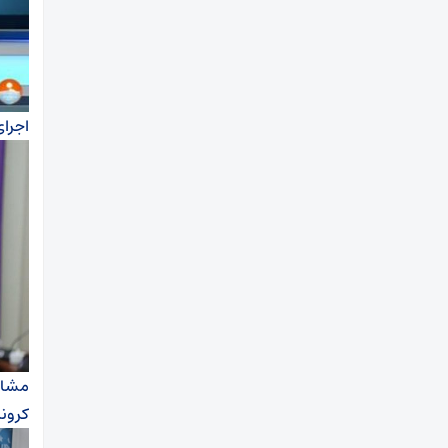
اجرای
کرون