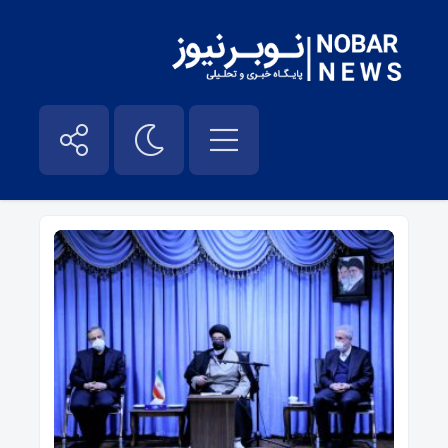
رزم حسینی – نوبر نیوز