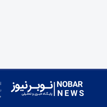
آ
تم
ط