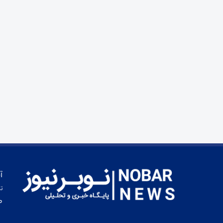
آ
تم
ط