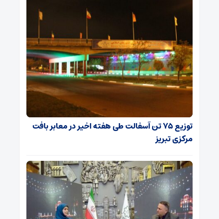
توزیع ۷۵ تن آسفالت طی هفته اخیر در معابر بافت
مرکزی تبریز