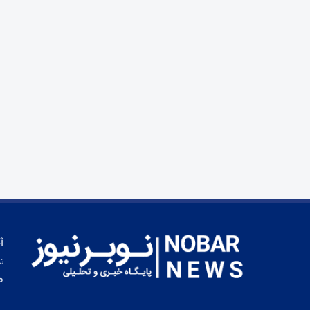
آ
تم
ط