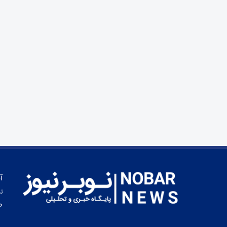
آ
تم
ط