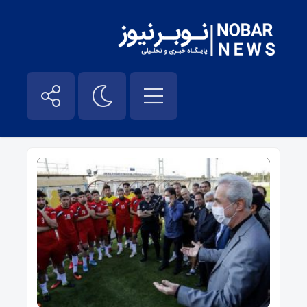
قهرمان جام حذفی – نوبر نیوز