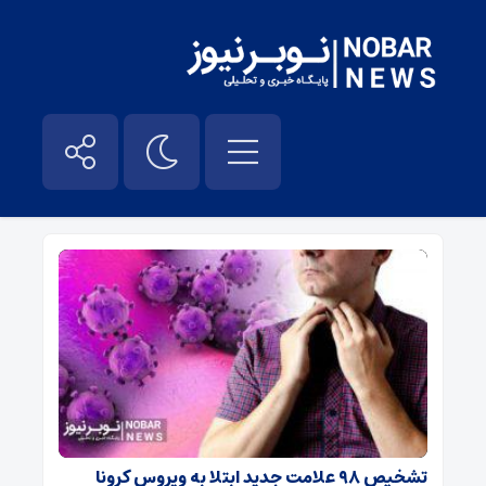
علائم گوارشی – نوبر نیوز
تشخیص ۹۸ علامت جدید ابتلا به ویروس کرونا