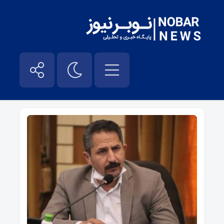
شهریار نیوز – نوبر نیوز