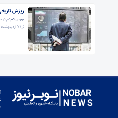
ریزش تاریخی؛سرمایه ۴۶میل
بورس کم‌کم در ح
۷ اردیبهشت ۱۴۰۰
آ
تم
ط