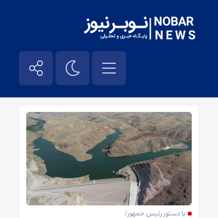
سد کلقان چای – نوبر نیوز
با دستور رئیس جمهور/