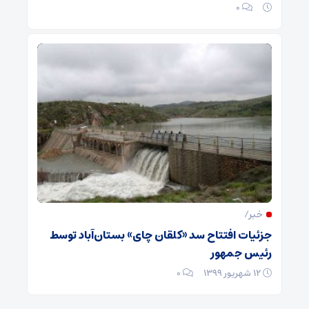
۰
خبر/
جزئیات افتتاح سد «کلقان چای» بستان‌آباد توسط
رئیس جمهور
۱۲ شهریور ۱۳۹۹
۰