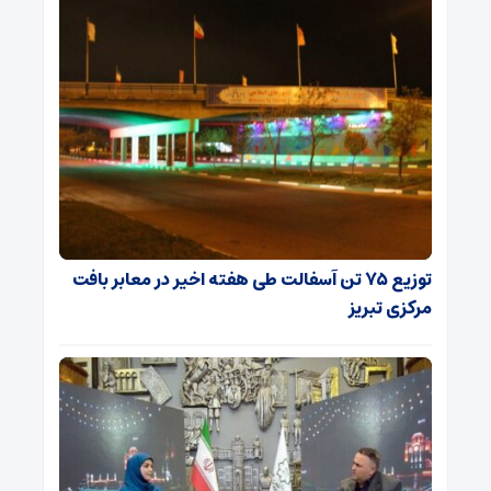
توزیع ۷۵ تن آسفالت طی هفته اخیر در معابر بافت
مرکزی تبریز