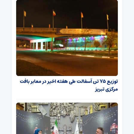
توزیع ۷۵ تن آسفالت طی هفته اخیر در معابر بافت
مرکزی تبریز