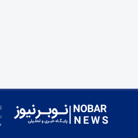
آ
تم
ط