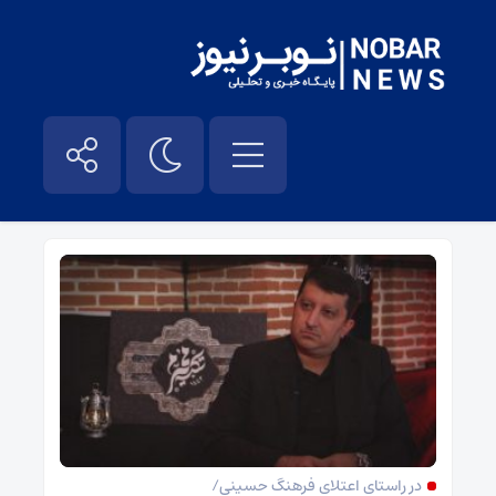
حسین باهر – نوبر نیوز
در راستای اعتلای فرهنگ حسینی/