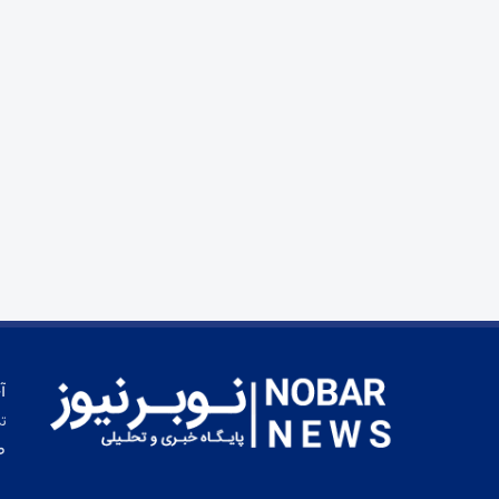
آ
تم
ط