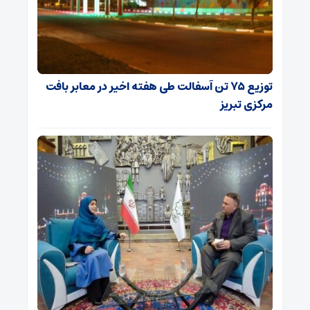
توزیع ۷۵ تن آسفالت طی هفته اخیر در معابر بافت
مرکزی تبریز